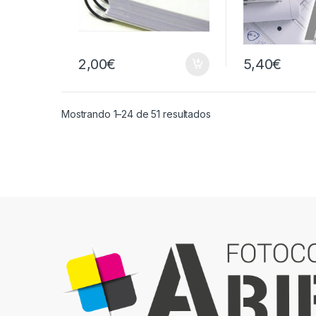
2,00
€
5,40
€
Ordenado por popular
Mostrando 1–24 de 51 resultados