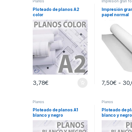
Planos
Impresión gran f
Ploteado de planos A2
Impresión gra
color
papel normal
3,78
€
7,50
€
-
30,
Este producto t
Planos
Planos
Ploteado de planos A1
Ploteado de p
blanco y negro
blanco y negr