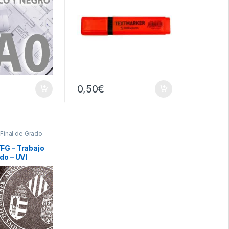
0,50
€
 Final de Grado
FG – Trabajo
do – UVI