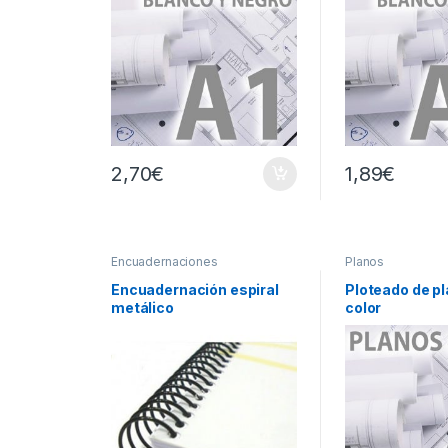
2,70
€
1,89
€
Encuadernaciones
Planos
Encuadernación espiral
Ploteado de pl
metálico
color