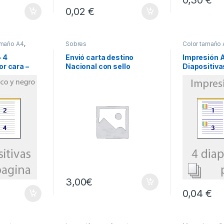
0,02 €
amaño A4
,
Sobres
Color tamaño
nco y negro
color
– 4
Envió carta destino
Impresión A
or cara –
Nacional con sello
Diapositiva
o
COLOR
3,00
€
0,04 €