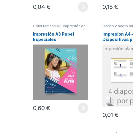
0,04 €
0,15 €
Color tamaño A3
,
Impresión en
Blanco y negro t
color
Impresión en bla
Impresión A3 Papel
Impresión A4 
Especiales
Diapositivas p
Blanco y Negr
0,60 €
0,01 €