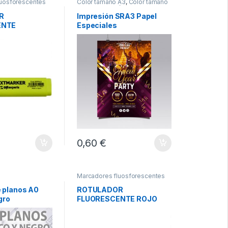
luosforescentes
Color tamaño A3
,
Color tamaño
SRA3
,
Impresión en color
R
Impresión SRA3 Papel
ENTE
Especiales
OFIEXPERTS
€
 desde 12,00€ hasta 40,00€
0,60 €
 de producto
iones se pueden elegir en la página de producto
Marcadores fluosforescentes
e planos A0
ROTULADOR
gro
FLUORESCENTE ROJO
OFIEXPERTS