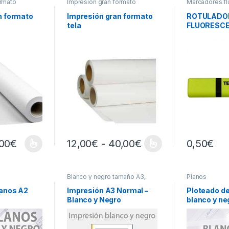
ormato
Impresión gran formato
Marcadores f
n formato
Impresión gran formato
ROTULADO
tela
FLUORESC
AMARILLO 
Rango de precios: desde 7,50€ hasta 30,00
Rango de precios:
00
€
12,00
€
-
40,00
€
0,50
€
iene múltiples variantes. Las opciones se pueden elegir en la página
Este producto tiene múltiples variantes. Las opc
Blanco y negro tamaño A3
,
Planos
Impresión en blanco y negro
lanos A2
Impresión A3 Normal –
Ploteado d
o
Blanco y Negro
blanco y ne