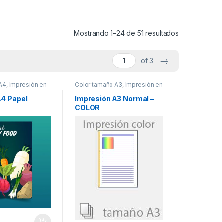
Ordenado por
Mostrando 1–24 de 51 resultados
→
of 3
 A4
,
Impresión en
Color tamaño A3
,
Impresión en
color
A4 Papel
Impresión A3 Normal –
COLOR