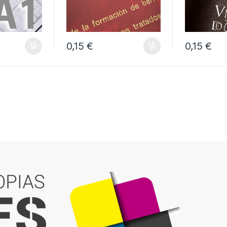
0,15 €
0,15 €
idad