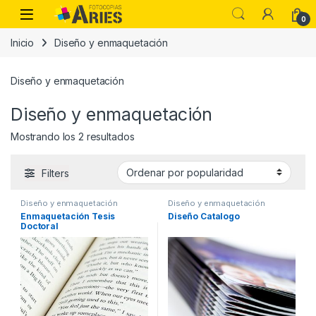
Skip to navigation
Skip to content
Open
0
Inicio
Diseño y enmaquetación
Diseño y enmaquetación
Diseño y enmaquetación
Ordenado por popularidad
Mostrando los 2 resultados
Filters
Diseño y enmaquetación
Diseño y enmaquetación
Enmaquetación Tesis
Diseño Catalogo
Doctoral