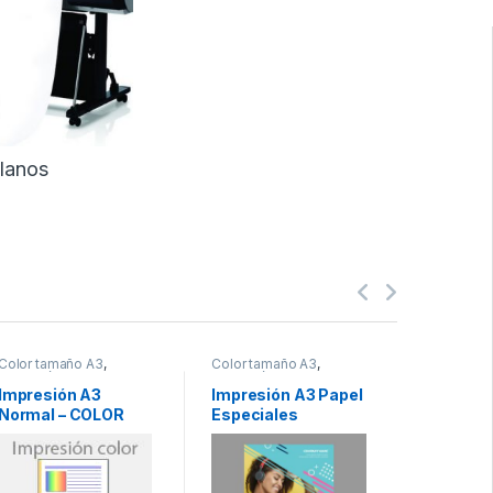
lanos
Color tamaño A3
,
Color tamaño A3
,
Blanco y 
Impresión en color
Impresión en color
A4
,
Impres
y negro
Impresión A3
Impresión A3 Papel
Impresió
Normal – COLOR
Especiales
Diaposit
cara – B
Negro