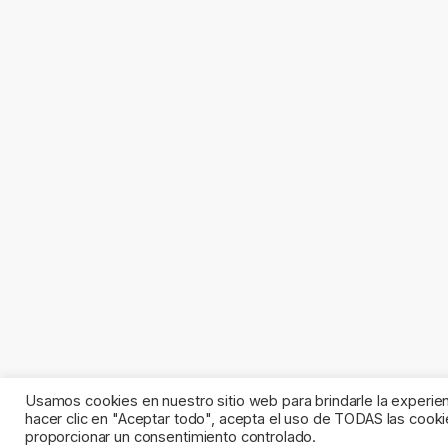
Usamos cookies en nuestro sitio web para brindarle la experien
hacer clic en "Aceptar todo", acepta el uso de TODAS las cooki
proporcionar un consentimiento controlado.
©
Fotocopias Aries
- All Rights Reserved