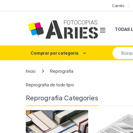
Skip to navigation
Skip to content
Carrito
Open
TODAS 
Search fo
Comprar por categoría
Inicio
Reprografia
Reprografia de todo tipo
Reprografia Categories