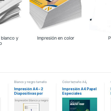
 blanco y
Impresión en color
P
o
Blanco y negro tamaño
Color tamaño A4
,
A4
,
Impresión en blanco
Impresión en color
y negro
Impresión A4 – 2
Impresión A4 Papel
Diapositivas por
Especiales
cara – Blanco y
Negro