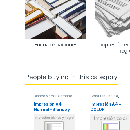
Encuadernaciones
Impresión en
negr
People buying in this category
Blanco y negro tamaño
Color tamaño A4
,
A4
,
Impresión en blanco
Impresión en color
y negro
Impresión A4
Impresión A4 –
Normal – Blanco y
COLOR
Negro