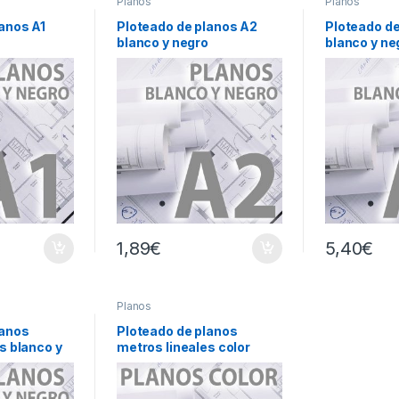
Planos
Planos
anos A1
Ploteado de planos A2
Ploteado d
o
blanco y negro
blanco y ne
1,89
€
5,40
€
Planos
lanos
Ploteado de planos
s blanco y
metros lineales color