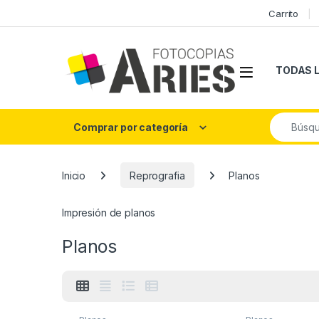
Skip to navigation
Skip to content
Carrito
Open
TODAS 
Search fo
Comprar por categoría
Inicio
Reprografia
Planos
Impresión de planos
Planos