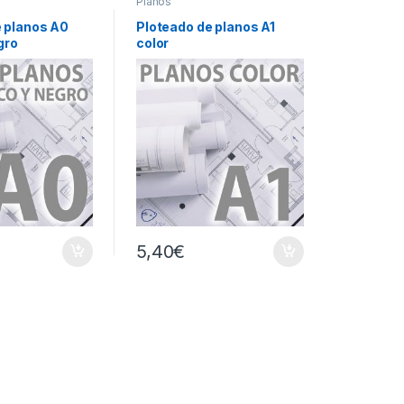
Planos
e planos A0
Ploteado de planos A1
gro
color
5,40
€