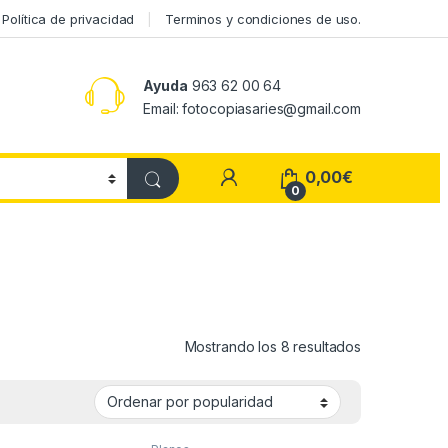
Política de privacidad
Terminos y condiciones de uso.
Ayuda
963 62 00 64
Email: fotocopiasaries@gmail.com
My Account
0,00
€
0
Ordenado por
Mostrando los 8 resultados