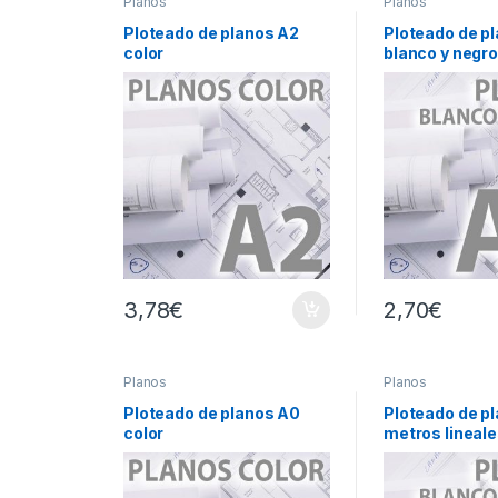
Planos
Planos
Ploteado de planos A2
Ploteado de pl
color
blanco y negr
3,78
€
2,70
€
Planos
Planos
Ploteado de planos A0
Ploteado de p
color
metros lineale
negro