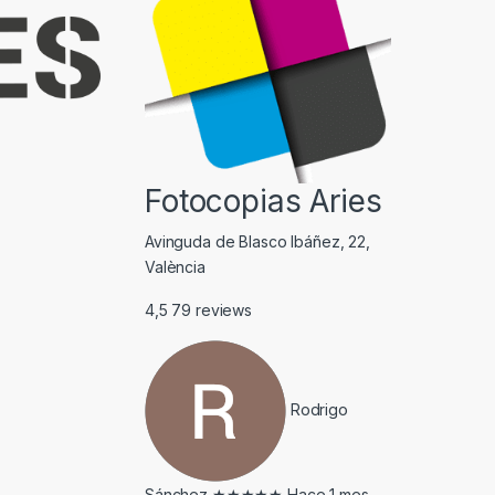
Fotocopias Aries
Avinguda de Blasco Ibáñez, 22,
València
4,5
79 reviews
Rodrigo
Sánchez
★★★★★
Hace 1 mes