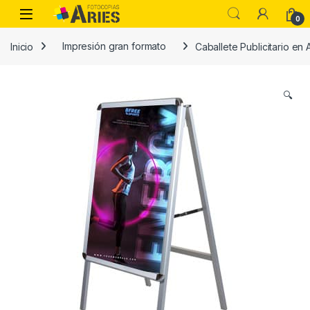
Skip to navigation
Skip to content
Open
0
Inicio
Impresión gran formato
Caballete Publicitario en 
🔍